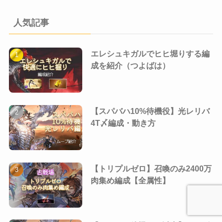
人気記事
エレシュキガルでヒヒ堀りする編
成を紹介（つよばは）
【スパバハ10%待機役】光レリバ
4T〆編成・動き方
【トリプルゼロ】召喚のみ2400万
肉集め編成【全属性】