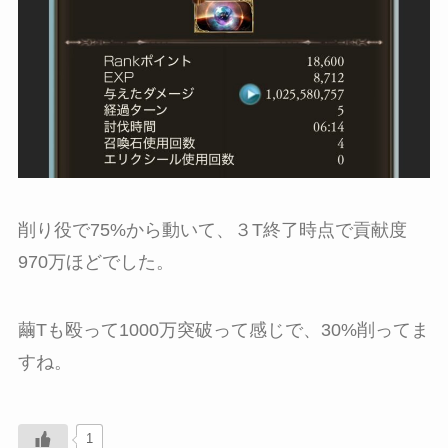
削り役で75%から動いて、３T終了時点で貢献度
970万ほどでした。
繭Tも殴って1000万突破って感じで、30%削ってま
すね。
1