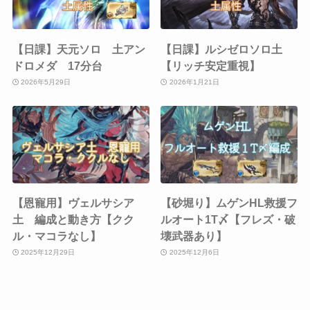
【日課】天元ソロ 土アン
【日課】ルシゼロソロ土
ドロメダ 17分台
【リッチ安定重視】
2026年5月29日
2026年1月21日
【恩寵用】ヴェルサシア
【砂堀り】ムゲンHL救援フ
土 編成と動き方【クク
ルオート1T〆【フレズ・破
ル・マコラなし】
壊武器あり】
2025年12月29日
2025年12月6日