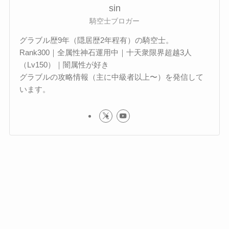
sin
騎空士ブロガー
グラブル歴9年（隠居歴2年程有）の騎空士。
Rank300｜全属性神石運用中｜十天衆限界超越3人
（Lv150）｜闇属性が好き
グラブルの攻略情報（主に中級者以上〜）を発信して
います。