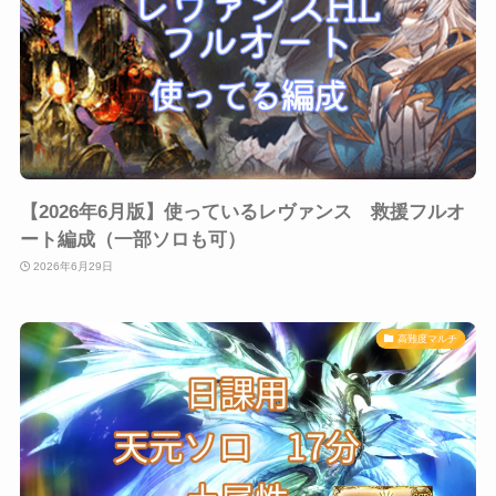
【2026年6月版】使っているレヴァンス 救援フルオ
ート編成（一部ソロも可）
2026年6月29日
高難度マルチ