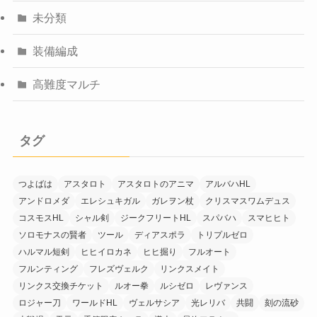
未分類
装備編成
高難度マルチ
タグ
つよばは
アスタロト
アスタロトのアニマ
アルバハHL
アンドロメダ
エレシュキガル
ガレヲン杖
クリスマスワムデュス
コスモスHL
シャル剣
ジークフリートHL
スパバハ
スマヒヒト
ソロモナスの賢者
ツール
ディアスポラ
トリプルゼロ
ハルマル短剣
ヒヒイロカネ
ヒヒ掘り
フルオート
フルンティング
フレズヴェルク
リンクスメイト
リンクス交換チケット
ルオー拳
ルシゼロ
レヴァンス
ロジャー刀
ワールドHL
ヴェルサシア
光レリバ
共闘
刻の流砂