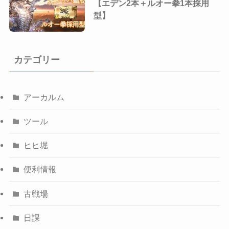
【エデン2本＋ルオー拳1本採用
型】
カテゴリー
アーカルム
ツール
ヒヒ堀
便利情報
古戦場
日課