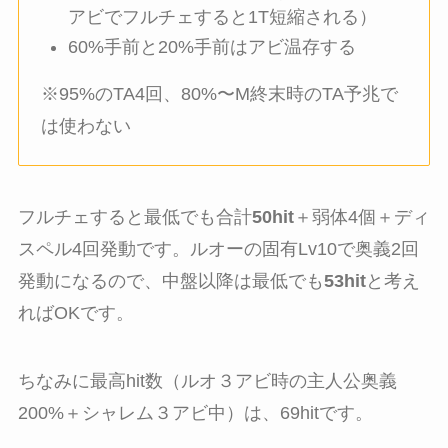
アビでフルチェすると1T短縮される）
60%手前と20%手前はアビ温存する
※95%のTA4回、80%〜M終末時のTA予兆で
は使わない
フルチェすると最低でも合計
50hit
＋弱体4個＋ディ
スペル4回発動です。ルオーの固有Lv10で奥義2回
発動になるので、中盤以降は最低でも
53hit
と考え
ればOKです。
ちなみに最高hit数（ルオ３アビ時の主人公奥義
200%＋シャレム３アビ中）は、69hitです。