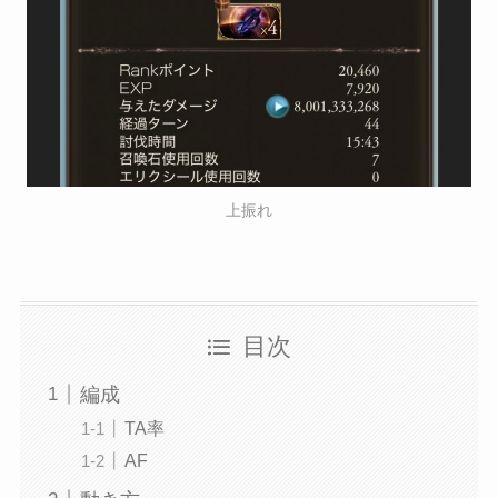
上振れ
目次
編成
TA率
AF