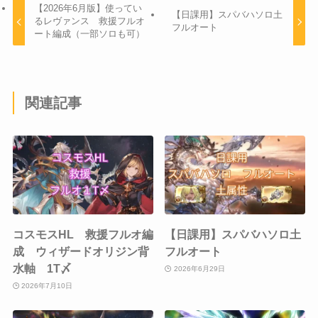
【2026年6月版】使ってい
【日課用】スパバハソロ土
るレヴァンス 救援フルオ
フルオート
ート編成（一部ソロも可）
関連記事
コスモスHL 救援フルオ編
【日課用】スパバハソロ土
成 ウィザードオリジン背
フルオート
水軸 1T〆
2026年6月29日
2026年7月10日