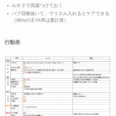
ルオ２で高揚つけておく
バブ召喚抜いて、ウリエル入れるとケアできる
（95%の主TA率は要計算）
行動表