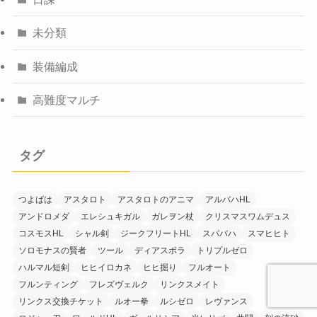
未分類
装備編成
高難度マルチ
タグ
つよばは
アスタロト
アスタロトのアニマ
アルバハHL
アンドロメダ
エレシュキガル
ガレヲン杖
クリスマスワムデュス
コスモスHL
シャル剣
ジークフリートHL
スパバハ
スマヒヒト
ソロモナスの賢者
ツール
ディアスポラ
トリプルゼロ
ハルマル短剣
ヒヒイロカネ
ヒヒ掘り
フルオート
フルンティング
フレズヴェルク
リンクスメイト
リンクス交換チケット
ルオー拳
ルシゼロ
レヴァンス