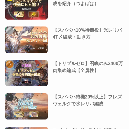
成を紹介（つよばは）
【スパバハ10%待機役】光レリバ
4T〆編成・動き方
【トリプルゼロ】召喚のみ2400万
肉集め編成【全属性】
【スパバハ待機20%以上】フレズ
ヴェルクで水レリバ編成