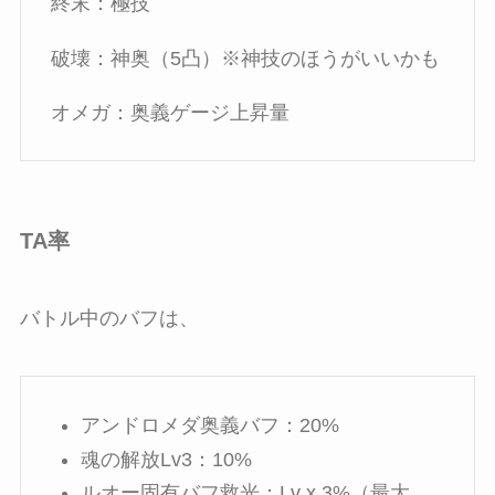
終末：極技
破壊：神奥（5凸）※神技のほうがいいかも
オメガ：奥義ゲージ上昇量
TA率
バトル中のバフは、
アンドロメダ奥義バフ：20%
魂の解放Lv3：10%
ルオー固有バフ救光：Lv x 3%（最大