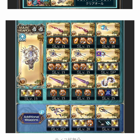
ティコ杖無凸