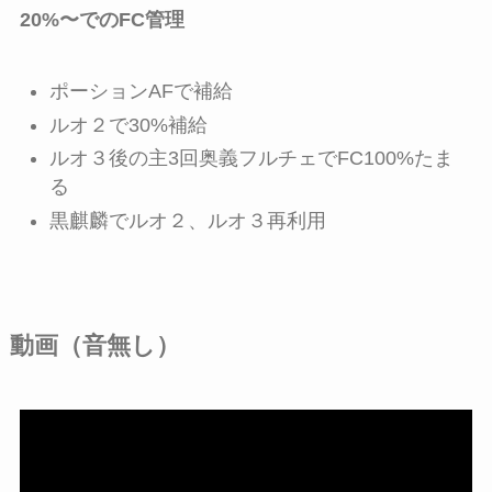
20%〜でのFC管理
ポーションAFで補給
ルオ２で30%補給
ルオ３後の主3回奥義フルチェでFC100%たま
る
黒麒麟でルオ２、ルオ３再利用
動画（音無し）