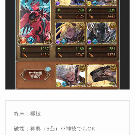
終末：極技
破壊：神奥（5凸）※神技でもOK