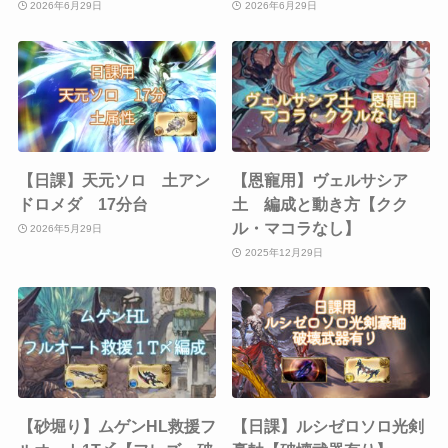
2026年6月29日
2026年6月29日
【日課】天元ソロ 土アン
【恩寵用】ヴェルサシア
ドロメダ 17分台
土 編成と動き方【クク
ル・マコラなし】
2026年5月29日
2025年12月29日
【砂堀り】ムゲンHL救援フ
【日課】ルシゼロソロ光剣