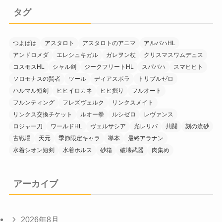
タグ
つよばは
アスタロト
アスタロトのアニマ
アルバハHL
アンドロメダ
エレシュキガル
ガレヲン杖
クリスマスワムデュス
コスモスHL
シャル剣
ジークフリートHL
スパバハ
スマヒヒト
ソロモナスの賢者
ツール
ディアスポラ
トリプルゼロ
ハルマル短剣
ヒヒイロカネ
ヒヒ掘り
フルオート
フルンティング
フレズヴェルク
リンクスメイト
リンクス交換チケット
ルオー拳
ルシゼロ
レヴァンス
ロジャー刀
ワールドHL
ヴェルサシア
光レリバ
共闘
刻の流砂
古戦場
天元
季節限定キャラ
導本
最終アラナン
水着シオン短剣
水着ホルス
砂箱
破壊武器
肉集め
アーカイブ
2026年8月