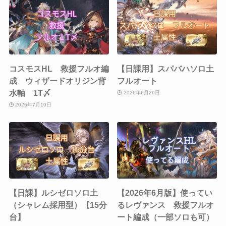
コスモスHL 救援フルオ編
【日課用】スパバハソロ土
成 ウィザードオリジン背
フルオート
水軸 1T〆
2026年6月29日
2026年7月10日
【日課】ルシゼロソロ土
【2026年6月版】使ってい
（シャレム採用型）【15分
るレヴァンス 救援フルオ
台】
ート編成（一部ソロも可）