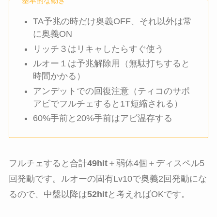
基本的な動き
TA予兆の時だけ奥義OFF、それ以外は常
に奥義ON
リッチ３はリキャしたらすぐ使う
ルオー１は予兆解除用（無駄打ちすると
時間かかる）
アンデットでの回復注意（ティコのサポ
アビでフルチェすると1T短縮される）
60%手前と20%手前はアビ温存する
フルチェすると合計
49hit
＋弱体4個＋ディスペル5
回発動です。ルオーの固有Lv10で奥義2回発動にな
るので、中盤以降は
52hit
と考えればOKです。