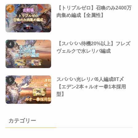
【トリプルゼロ】召喚のみ2400万
肉集め編成【全属性】
【スパバハ待機20%以上】フレズ
ヴェルクで水レリバ編成
スパバハ光レリバ6人編成8T〆
【エデン2本＋ルオー拳1本採用
型】
カテゴリー