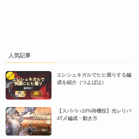
人気記事
エレシュキガルでヒヒ堀りする編
成を紹介（つよばは）
【スパバハ10%待機役】光レリバ
4T〆編成・動き方