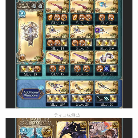
ティコ杖無凸