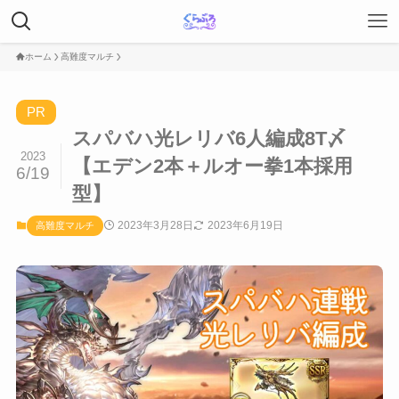
ホーム
高難度マルチ
PR
スパバハ光レリバ6人編成8T〆
2023
【エデン2本＋ルオー拳1本採用
6/19
型】
2023年3月28日
2023年6月19日
高難度マルチ