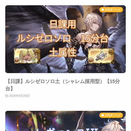
高難度マルチ
【日課】ルシゼロソロ土（シャレム採用型）【15分
台】
2026年6月29日
高難度マルチ