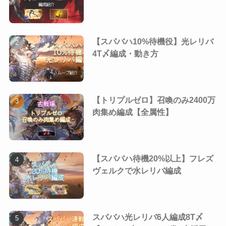
【スパバハ10%待機役】光レリバ
4T〆編成・動き方
【トリプルゼロ】召喚のみ2400万
肉集め編成【全属性】
【スパバハ待機20%以上】フレズ
ヴェルクで水レリバ編成
スパバハ光レリバ6人編成8T〆