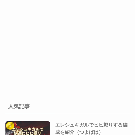
人気記事
エレシュキガルでヒヒ堀りする編
成を紹介（つよばは）