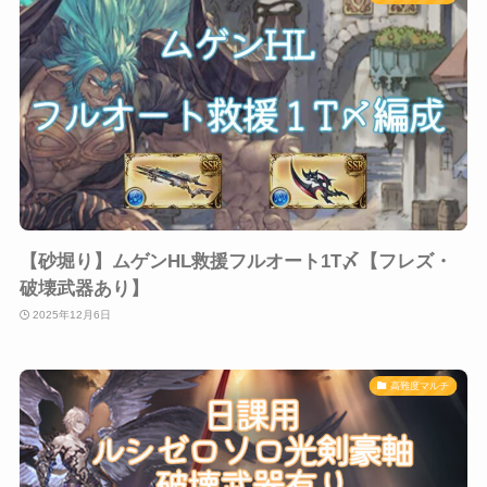
【砂堀り】ムゲンHL救援フルオート1T〆【フレズ・
破壊武器あり】
2025年12月6日
高難度マルチ