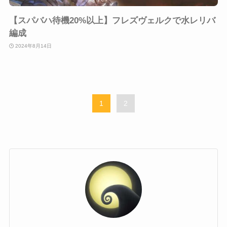
【スパバハ待機20%以上】フレズヴェルクで水レリバ
編成
2024年8月14日
1
2