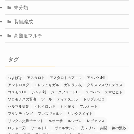
未分類
装備編成
高難度マルチ
タグ
つよばは
アスタロト
アスタロトのアニマ
アルバハHL
アンドロメダ
エレシュキガル
ガレヲン杖
クリスマスワムデュス
コスモスHL
シャル剣
ジークフリートHL
スパバハ
スマヒヒト
ソロモナスの賢者
ツール
ディアスポラ
トリプルゼロ
ハルマル短剣
ヒヒイロカネ
ヒヒ掘り
フルオート
フルンティング
フレズヴェルク
リンクスメイト
リンクス交換チケット
ルオー拳
ルシゼロ
レヴァンス
ロジャー刀
ワールドHL
ヴェルサシア
光レリバ
共闘
刻の流砂