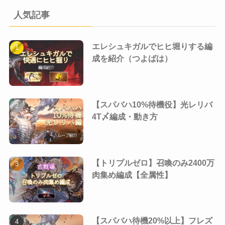
人気記事
エレシュキガルでヒヒ堀りする編
成を紹介（つよばは）
【スパバハ10%待機役】光レリバ
4T〆編成・動き方
【トリプルゼロ】召喚のみ2400万
肉集め編成【全属性】
【スパバハ待機20%以上】フレズ