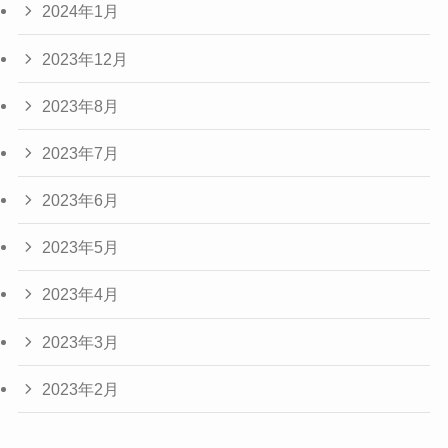
2024年1月
2023年12月
2023年8月
2023年7月
2023年6月
2023年5月
2023年4月
2023年3月
2023年2月