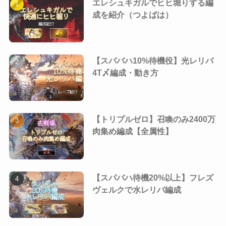
エレシュキガルでヒヒ堀りする編
成を紹介（つよばは）
【スパバハ10%待機役】光レリバ
4T〆編成・動き方
【トリプルゼロ】召喚のみ2400万
肉集め編成【全属性】
【スパバハ待機20%以上】フレズ
ヴェルクで水レリバ編成