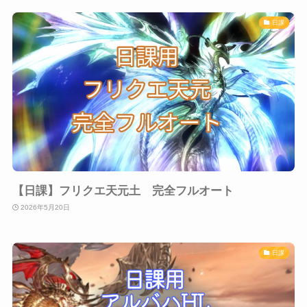
日課
【日課】フリクエ天元土 完全フルオート
2026年5月20日
日課