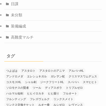
日課
未分類
装備編成
高難度マルチ
タグ
つよばは
アスタロト
アスタロトのアニマ
アルバハHL
アンドロメダ
エレシュキガル
ガレヲン杖
クリスマスワムデュス
コスモスHL
シャル剣
ジークフリートHL
スパバハ
スマヒヒト
ソロモナスの賢者
ツール
ディアスポラ
トリプルゼロ
ハルマル短剣
ヒヒイロカネ
ヒヒ掘り
フルオート
フルンティング
フレズヴェルク
リンクスメイト
リンクス交換チケット
ルオー拳
ルシゼロ
レヴァンス