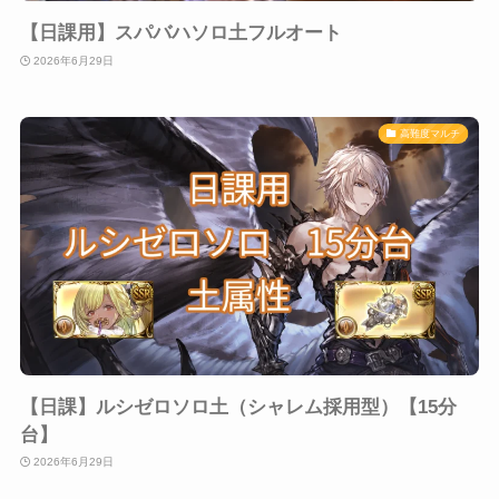
【日課用】スパバハソロ土フルオート
2026年6月29日
高難度マルチ
【日課】ルシゼロソロ土（シャレム採用型）【15分
台】
2026年6月29日