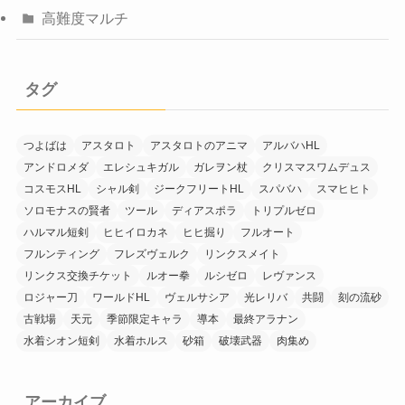
高難度マルチ
タグ
つよばは
アスタロト
アスタロトのアニマ
アルバハHL
アンドロメダ
エレシュキガル
ガレヲン杖
クリスマスワムデュス
コスモスHL
シャル剣
ジークフリートHL
スパバハ
スマヒヒト
ソロモナスの賢者
ツール
ディアスポラ
トリプルゼロ
ハルマル短剣
ヒヒイロカネ
ヒヒ掘り
フルオート
フルンティング
フレズヴェルク
リンクスメイト
リンクス交換チケット
ルオー拳
ルシゼロ
レヴァンス
ロジャー刀
ワールドHL
ヴェルサシア
光レリバ
共闘
刻の流砂
古戦場
天元
季節限定キャラ
導本
最終アラナン
水着シオン短剣
水着ホルス
砂箱
破壊武器
肉集め
アーカイブ