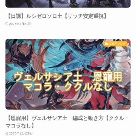
【日課】ルシゼロソロ土【リッチ安定重視】
2026年1月21日
高難度マルチ
【恩寵用】ヴェルサシア土 編成と動き方【ククル・
マコラなし】
2025年12月29日