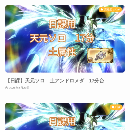
高難度マルチ
【日課】天元ソロ 土アンドロメダ 17分台
2026年5月29日
日課