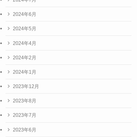
2024年6月
2024年5月
2024年4月
2024年2月
2024年1月
2023年12月
2023年8月
2023年7月
2023年6月