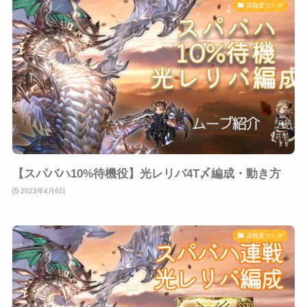
高難度マルチ
【スパバハ10%待機役】光レリバ4T〆編成・動き方
2023年4月6日
高難度マルチ