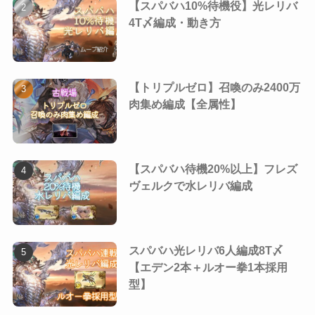
【スパバハ10%待機役】光レリバ
4T〆編成・動き方
【トリプルゼロ】召喚のみ2400万
肉集め編成【全属性】
【スパバハ待機20%以上】フレズ
ヴェルクで水レリバ編成
スパバハ光レリバ6人編成8T〆
【エデン2本＋ルオー拳1本採用
型】