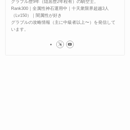
グラブル歴9年（隠居歴2年程有）の騎空士。
Rank300｜全属性神石運用中｜十天衆限界超越3人
（Lv150）｜闇属性が好き
グラブルの攻略情報（主に中級者以上〜）を発信して
います。