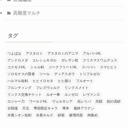
高難度マルチ
タグ
つよばは
アスタロト
アスタロトのアニマ
アルバハHL
アンドロメダ
エレシュキガル
ガレヲン杖
クリスマスワムデュス
コスモスHL
シャル剣
ジークフリートHL
スパバハ
スマヒヒト
ソロモナスの賢者
ツール
ディアスポラ
トリプルゼロ
ハルマル短剣
ヒヒイロカネ
ヒヒ掘り
フルオート
フルンティング
フレズヴェルク
リンクスメイト
リンクス交換チケット
ルオー拳
ルシゼロ
レヴァンス
ロジャー刀
ワールドHL
ヴェルサシア
光レリバ
共闘
刻の流砂
古戦場
天元
季節限定キャラ
導本
最終アラナン
水着シオン短剣
水着ホルス
砂箱
破壊武器
肉集め