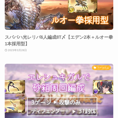
スパバハ光レリバ6人編成8T〆【エデン2本＋ルオー拳
1本採用型】
2023年3月28日
アーカルム