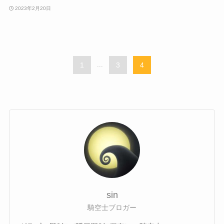
2023年2月20日
1
...
3
4
sin
騎空士ブロガー